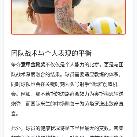
团队战术与个人表现的平衡
争夺
意甲金靴奖
不仅仅是个人能力的比拼，更是与团
队战术深度融合的结果。球员需要适应教练的体系，
同时球队也会在关键时刻为头号射手“做球”创造机
会。例如，那不勒斯的边路群会竭力为奥斯梅恩输送
炮弹，而国际米兰的中场则善于为劳塔罗送出致命直
塞。
此外，球员的健康状况将是下半程最大的变数。密集