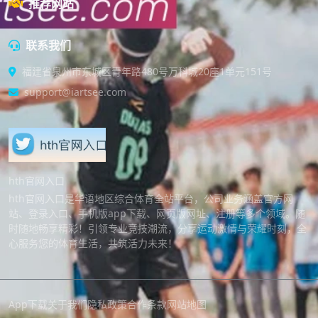
推荐网站
联系我们
福建省泉州市东城区青年路480号万科城20座1单元151号
support@iartsee.com
hth官网入口
hth官网入口是华语地区综合体育全站平台，公司业务涵盖官方网
站、登录入口、手机版app下载、网页版网址、注册等多个领域。随
时随地畅享精彩！引领专业竞技潮流，分享运动激情与荣耀时刻，全
心服务您的体育生活，共筑活力未来！
App下载
关于我们
隐私政策
合作条款
网站地图