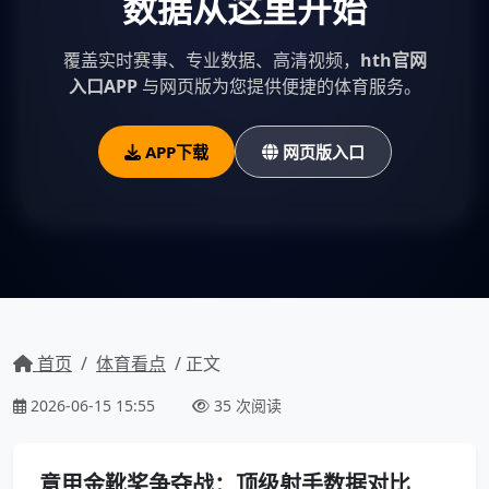
数据从这里开始
覆盖实时赛事、专业数据、高清视频，
hth官网
入口APP
与网页版为您提供便捷的体育服务。
APP下载
网页版入口
首页
/
体育看点
/ 正文
2026-06-15 15:55
35 次阅读
意甲金靴奖争夺战：顶级射手数据对比