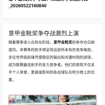
_20260522160840
意甲金靴奖争夺战激烈上演
随着赛季进入白热化阶段，
意甲金靴奖
的争夺也日趋
激烈。本赛季的射手榜呈现出前所未有的竞争格局，
多位世界级前锋凭借稳定的输出和关键时刻的进球，
成为联赛最佳射手的有力竞争者。他们的表现不仅关
乎个人荣誉，更直接影响到各自球队在积分榜上的位
置。