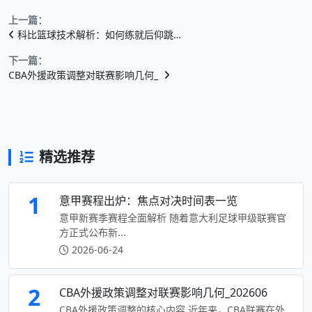
上一篇：
科比篮球技术解析：如何练就后仰跳…
下一篇：
CBA外援政策调整对联赛影响几何_
精选推荐
1
意甲赛程出炉：焦点对决时间表一览
意甲新赛季赛程全面解析 随着意大利足球甲级联赛官
方正式公布新...
2026-06-24
2
CBA外援政策调整对联赛影响几何_202606
CBA外援政策调整的核心内容 近年来，CBA联赛在外