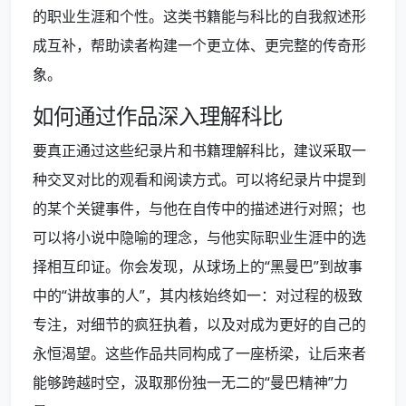
的职业生涯和个性。这类书籍能与科比的自我叙述形
成互补，帮助读者构建一个更立体、更完整的传奇形
象。
如何通过作品深入理解科比
要真正通过这些纪录片和书籍理解科比，建议采取一
种交叉对比的观看和阅读方式。可以将纪录片中提到
的某个关键事件，与他在自传中的描述进行对照；也
可以将小说中隐喻的理念，与他实际职业生涯中的选
择相互印证。你会发现，从球场上的“黑曼巴”到故事
中的“讲故事的人”，其内核始终如一：对过程的极致
专注，对细节的疯狂执着，以及对成为更好的自己的
永恒渴望。这些作品共同构成了一座桥梁，让后来者
能够跨越时空，汲取那份独一无二的“曼巴精神”力