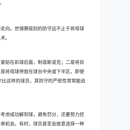
。
的走向。世锦赛级别的防守远不止于将母球
艺术。
紧紧贴在彩球后面，制造斯诺克；二是将目
三是将母球停放在球台中央或下半区，即使
尔比这样的球员，其防守的严密性常常能迫
要考虑成功解到球，避免罚分，还要努力控
简单机会。有时，球员甚至会故意选择一种