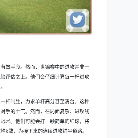
最有效手段。然而，世锦赛中的进攻并非一
风险评估之上。他们会仔细计算每一杆进攻
置。
择一杆制胜，力求单杆高分甚至清台。这种
击对手的士气。然而，在局面复杂、进攻线
的战术。他们可能会打一颗简单的红球，将
堆k散，为接下来的连续进攻铺平道路。