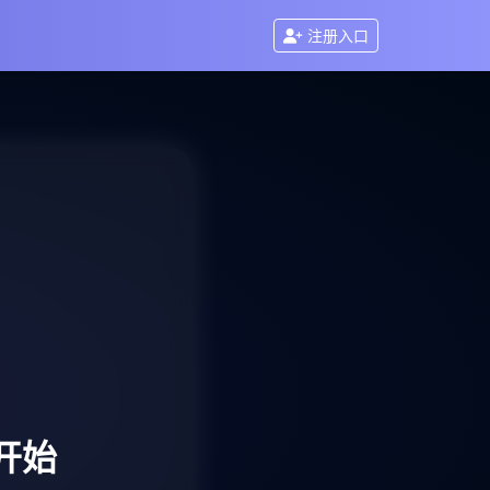
注册入口
开始