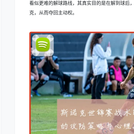
看似更难的解球路线，其真实目的是在解到球后
克，从而夺回主动权。