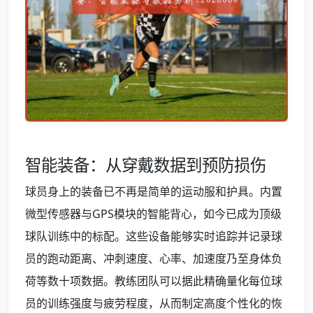
智能装备：从穿戴数据到预防损伤
球员身上的装备已不再是简单的运动服和护具。内置
微型传感器与GPS模块的智能背心，如今已成为顶级
球队训练中的标配。这些设备能够实时追踪并记录球
员的跑动距离、冲刺速度、心率、加速度乃至身体负
荷等数十项数据。教练团队可以据此精确量化每位球
员的训练强度与疲劳程度，从而制定高度个性化的恢