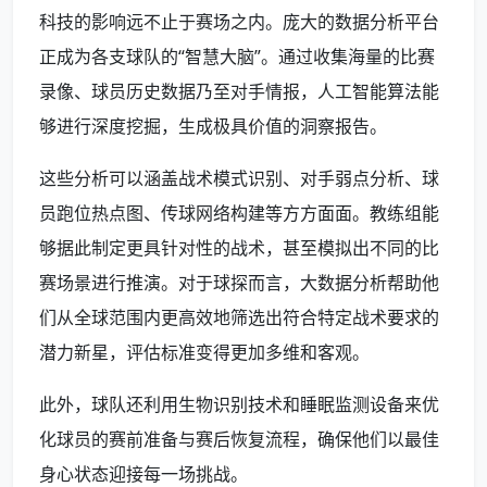
科技的影响远不止于赛场之内。庞大的数据分析平台
正成为各支球队的“智慧大脑”。通过收集海量的比赛
录像、球员历史数据乃至对手情报，人工智能算法能
够进行深度挖掘，生成极具价值的洞察报告。
这些分析可以涵盖战术模式识别、对手弱点分析、球
员跑位热点图、传球网络构建等方方面面。教练组能
够据此制定更具针对性的战术，甚至模拟出不同的比
赛场景进行推演。对于球探而言，大数据分析帮助他
们从全球范围内更高效地筛选出符合特定战术要求的
潜力新星，评估标准变得更加多维和客观。
此外，球队还利用生物识别技术和睡眠监测设备来优
化球员的赛前准备与赛后恢复流程，确保他们以最佳
身心状态迎接每一场挑战。