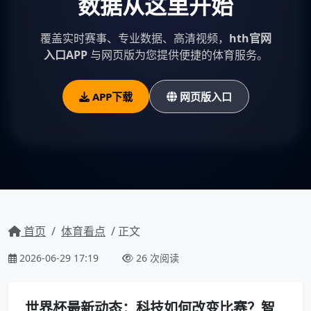
数据从这里开始
覆盖实时赛事、专业数据、高清视频，
hth官网
入口APP
与网页版为您提供便捷的体育服务。
APP下载
网页版入口
首页
/
体育看点
/ 正文
2026-06-29 17:19
26 次阅读
世界杯最新动态：科技如何改变比赛？智