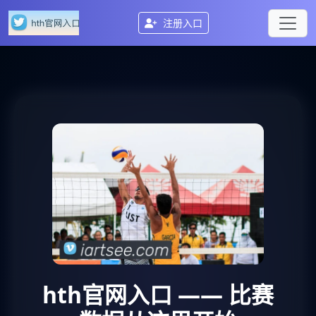
注册入口
hth官网入口
—— 比赛