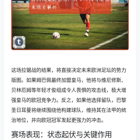
这场拉锯战的结果，将直接决定未来欧洲足坛的势力
版图。如果姆巴佩最终加盟皇马，他将与维尼修斯、
贝林厄姆等年轻才俊组成令人畏惧的攻击线，极大增
强皇马的欧冠竞争力。反之，如果他选择留队，巴黎
圣日耳曼将继续围绕他构建球队，维持其在法甲的统
治地位，并向欧冠冠军发起更强力的冲击。
赛场表现：状态起伏与关键作用