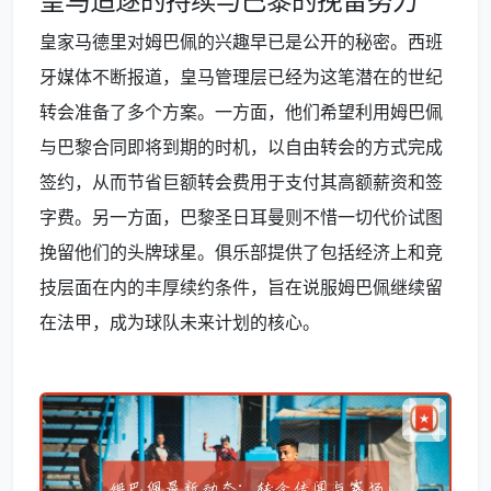
皇马追逐的持续与巴黎的挽留努力
皇家马德里对姆巴佩的兴趣早已是公开的秘密。西班
牙媒体不断报道，皇马管理层已经为这笔潜在的世纪
转会准备了多个方案。一方面，他们希望利用姆巴佩
与巴黎合同即将到期的时机，以自由转会的方式完成
签约，从而节省巨额转会费用于支付其高额薪资和签
字费。另一方面，巴黎圣日耳曼则不惜一切代价试图
挽留他们的头牌球星。俱乐部提供了包括经济上和竞
技层面在内的丰厚续约条件，旨在说服姆巴佩继续留
在法甲，成为球队未来计划的核心。