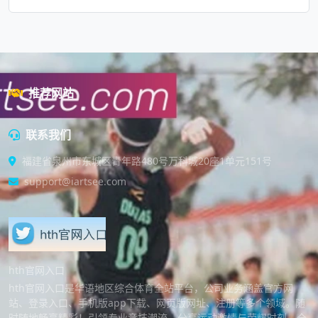
推荐网站
联系我们
福建省泉州市东城区青年路480号万科城20座1单元151号
support@iartsee.com
hth官网入口
hth官网入口是华语地区综合体育全站平台，公司业务涵盖官方网
站、登录入口、手机版app下载、网页版网址、注册等多个领域。随
时随地畅享精彩！引领专业竞技潮流，分享运动激情与荣耀时刻，全