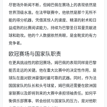
尽管场外新闻不断，但姆巴佩在赛场上的表现依然是
世界顶级水准。在法甲联赛中，他依然是那个无所不
能的得分机器，凭借其惊人的速度、精湛的射术和日
益成熟的比赛阅读能力，持续为巴黎圣日耳曼贡献进
球和助攻。他的个人数据依然亮眼，是金靴奖的有力
竞争者。
欧冠赛场与国家队职责
在更具挑战性的欧冠赛场，姆巴佩的表现同样是巴黎
能否走远的关键。他在重大比赛中的决定性作用，是
球队在面对欧洲豪强时最可靠的武器。同时，作为法
国国家队的队长和头号球星，姆巴佩还需要在欧洲国
家联赛以及即将到来的大赛中承担领袖责任。如何平
衡俱乐部赛事、转会纷扰与国家队的压力，是对他职