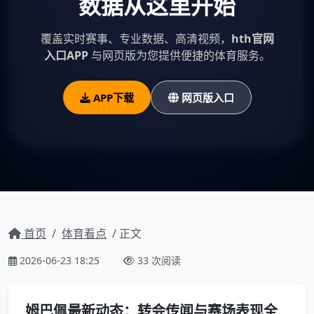
数据从这里开始
覆盖实时赛事、专业数据、高清视频，
hth官网
入口APP
与网页版为您提供便捷的体育服务。
APP下载
网页版入口
首页
/
体育看点
/ 正文
2026-06-23 18:25
33 次阅读
姆巴佩最新动态：转会传闻与赛场表现全